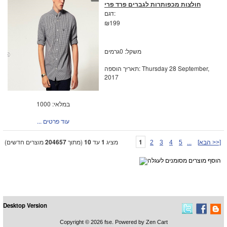
חולצות מכפותרות לגברים פרד פרי
דגם:
₪199
משקל: 0גרמים
תאריך הוספה: Thursday 28 September,
2017
במלאי: 1000
... עוד פרטים
1
מציג
1
עד
10
(מתוך
204657
מוצרים חדשים)
[הבא >>]
...
5
4
3
2
Desktop Version
Copyright © 2026
fse
. Powered by
Zen Cart