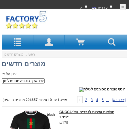
עִברִית
₪
ראשי
:: מוצרים חדשים
מוצרים חדשים
מיין על פי:
1
מציג
1
עד
10
(מתוך
204657
מוצרים חדשים)
[הבא >>]
...
5
4
3
2
GUCCI-חולצות קצרות לגברים גוצ'י
דגם: 1
₪175