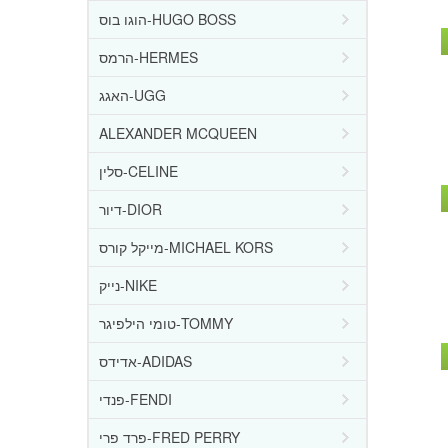
הוגו בוס-HUGO BOSS
הרמס-HERMES
האגג-UGG
ALEXANDER MCQUEEN
סלין-CELINE
דיור-DIOR
מייקל קורס-MICHAEL KORS
נייק-NIKE
טומי הילפיגר-TOMMY
אדידס-ADIDAS
פנדי-FENDI
פרד פרי-FRED PERRY