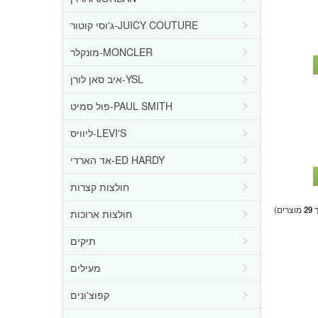
ג'וסי קוטור-JUICY COUTURE
מונקלר-MONCLER
איב סאן לורן-YSL
פול סמיט-PAUL SMITH
ליוויס-LEVI'S
אד הארדי-ED HARDY
חולצות קצרות
ך
29
מוצרים)
חולצות ארוכות
תיקים
מעילים
קפוצ'ונים