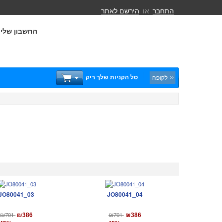
התחבר
או
הירשם לאתר
החשבון שלי
סל הקניות שלך ריק
לקופה
JO80041_03
JO80041_04
₪701
₪701
₪386
₪386