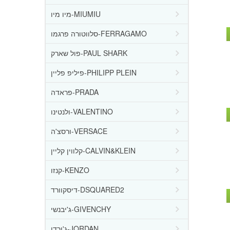
מיו מיו-MIUMIU
סלווטורה פרגמו-FERRAGAMO
פול שארק-PAUL SHARK
פיליפ פליין-PHILIPP PLEIN
פראדה-PRADA
ולנטינו-VALENTINO
ורסצ'ה-VERSACE
קלווין קליין-CALVIN&KLEIN
קנזו-KENZO
דיסקוורד-DSQUARED2
ג'יבנשי-GIVENCHY
ג'ורדן-JORDAN