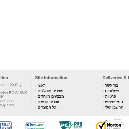
tion
Site Information
Deliveries &
se, 120 City
צור קשר
ראשי
משלוחים
מוצרים מומלצים
London EC1V 5NX
פרטיות
מבצעים מיוחדים
 UK
4039-303
תנאי שימוש
מוצרים חדשים
tbuy.com
החשבון שלי
כל המוצרים ...