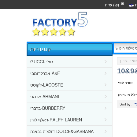
ת
ש"ח (₪)
קטגוריות
GUCCI-גוצ'י
שי
::
אברקרומבי-A&F
סדר לפי:
לקוסט-LACOSTE
ך
29
מוצרים)
ארמני-ARMANI
Sort by:
ברברי-BURBERRY
ראלף לורן-RALPH LAUREN
דולצ'ה גבאנה-DOLCE&GABBANA