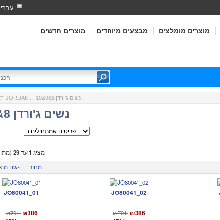
עִברִי
מוצרים מומלצים
מבצעים מיוחדים
מוצרים חדשים
:: נשים ג'ורדן 8&9&10
ג'ורדן-JORDAN
רא
נשים ג'ורדן 8&9&10
מציג
1
עד
29
(מתו
מחיר
שם מוצר-
JO80041_01
JO80041_02
₪701
₪701
₪386
₪386