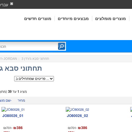
עִברִי
מוצרים מומלצים
מבצעים מיוחדים
מוצרים חדשים
:: תחתוני סבא ג'ורדן 3
ג'ורדן-JORDAN
רא
תחתוני סבא ג'ו
מציג
1
עד
39
(מתו
מחיר
שם מוצר-
JO80026_01
JO80026_02
₪701
₪701
₪386
₪386