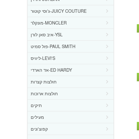
ג'וסי קוטור-JUICY COUTURE
מונקלר-MONCLER
איב סאן לורן-YSL
פול סמיט-PAUL SMITH
ליוויס-LEVI'S
אד הארדי-ED HARDY
חולצות קצרות
חולצות ארוכות
תיקים
מעילים
קפוצ'ונים