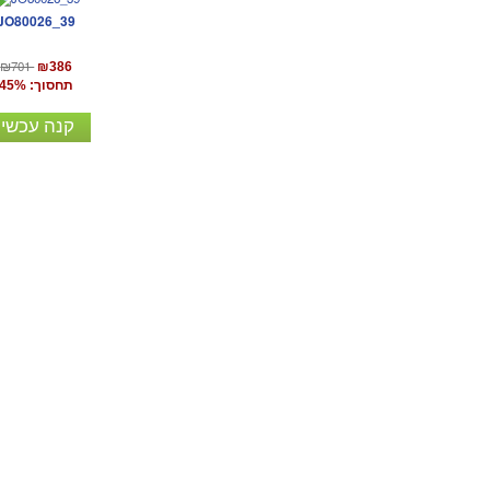
JO80026_39
₪701
₪386
תחסוך: 45%
קנה עכשיו