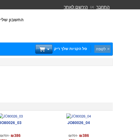
התחבר
או
הירשם לאתר
החשבון שלי
סל הקניות שלך ריק
לקופה
JO80026_03
JO80026_04
₪701
₪701
₪386
₪386