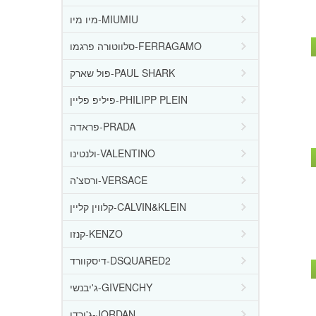
מיו מיו-MIUMIU
סלווטורה פרגמו-FERRAGAMO
פול שארק-PAUL SHARK
פיליפ פליין-PHILIPP PLEIN
פראדה-PRADA
ולנטינו-VALENTINO
ורסצ'ה-VERSACE
קלווין קליין-CALVIN&KLEIN
קנזו-KENZO
דיסקוורד-DSQUARED2
ג'יבנשי-GIVENCHY
ג'ורדן-JORDAN