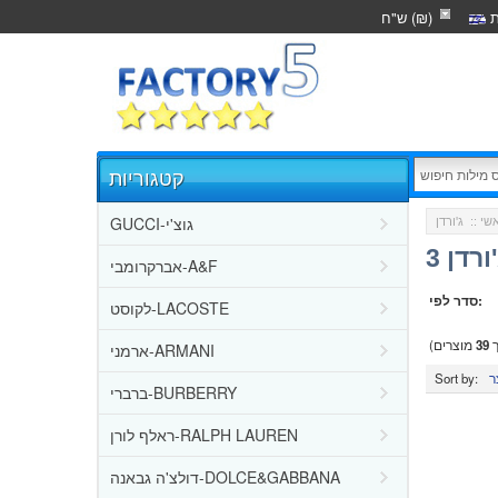
ת
ש"ח (₪)
קטגוריות
GUCCI-גוצ'י
שי
::
רדן 3
אברקרומבי-A&F
סדר לפי:
לקוסט-LACOSTE
ך
39
מוצרים)
ארמני-ARMANI
Sort by:
ברברי-BURBERRY
ראלף לורן-RALPH LAUREN
דולצ'ה גבאנה-DOLCE&GABBANA