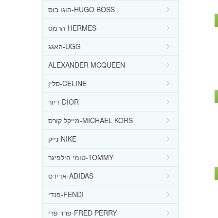
הוגו בוס-HUGO BOSS
הרמס-HERMES
האגג-UGG
ALEXANDER MCQUEEN
סלין-CELINE
דיור-DIOR
מייקל קורס-MICHAEL KORS
נייק-NIKE
טומי הילפיגר-TOMMY
אדידס-ADIDAS
פנדי-FENDI
פרד פרי-FRED PERRY