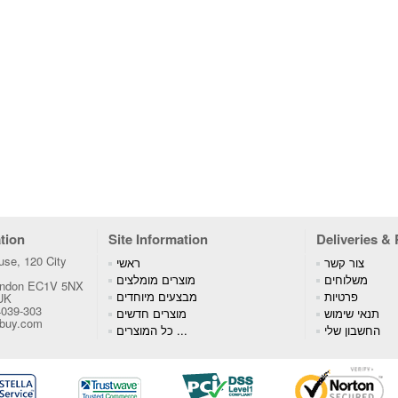
tion
Site Information
Deliveries &
se, 120 City
צור קשר
ראשי
משלוחים
מוצרים מומלצים
London EC1V 5NX
פרטיות
מבצעים מיוחדים
 UK
4039-303
תנאי שימוש
מוצרים חדשים
tbuy.com
החשבון שלי
כל המוצרים ...