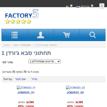
עִברִית
₪
:: תחתוני סבא ג'ורדן 1
ג'ורדן-JORDAN
ראשי
::
תחתוני סבא ג'ורדן 1
סדר לפי:
מציג
1
עד
73
(מתוך
73
מוצרים)
מחיר
שם מוצר-
Sort by:
JO80023_01
JO80023_02
₪701
₪701
₪386
₪386
תחסוך: 45%
תחסוך: 45%