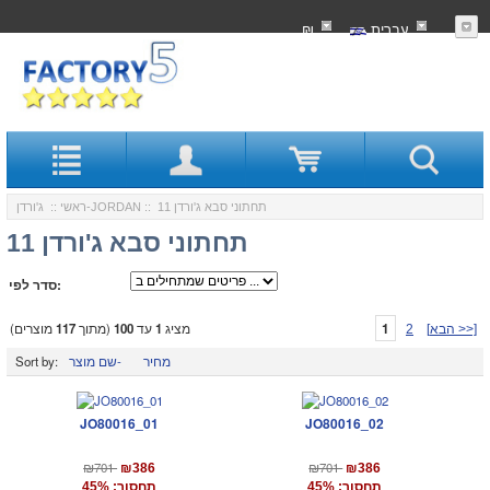
עִברִית
₪
:: תחתוני סבא ג'ורדן 11
ג'ורדן-JORDAN
ראשי
::
תחתוני סבא ג'ורדן 11
סדר לפי:
1
מציג
1
עד
100
(מתוך
117
מוצרים)
[הבא >>]
2
מחיר
שם מוצר-
Sort by:
JO80016_01
JO80016_02
₪701
₪701
₪386
₪386
תחסוך: 45%
תחסוך: 45%