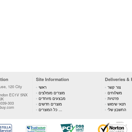
tion
Site Information
Deliveries &
se, 120 City
צור קשר
ראשי
משלוחים
מוצרים מומלצים
London EC1V 5NX
פרטיות
מבצעים מיוחדים
 UK
4039-303
תנאי שימוש
מוצרים חדשים
tbuy.com
החשבון שלי
כל המוצרים ...