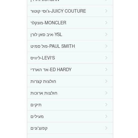
ג'וסי קוטור-JUICY COUTURE
מונקלר-MONCLER
איב סאן לורן-YSL
פול סמיט-PAUL SMITH
ליוויס-LEVI'S
אד הארדי-ED HARDY
חולצות קצרות
חולצות ארוכות
תיקים
מעילים
קפוצ'ונים