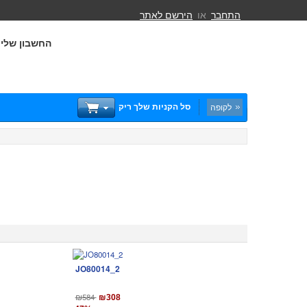
התחבר
או
הירשם לאתר
החשבון שלי
סל הקניות שלך ריק
לקופה
JO80014_2
₪584
₪308