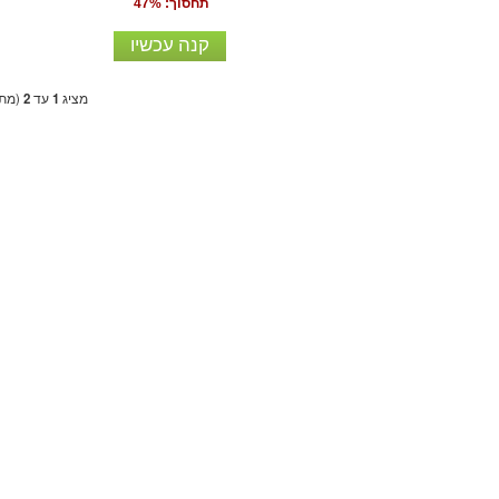
תחסוך: 47%
קנה עכשיו
מציג
1
עד
2
(מתו