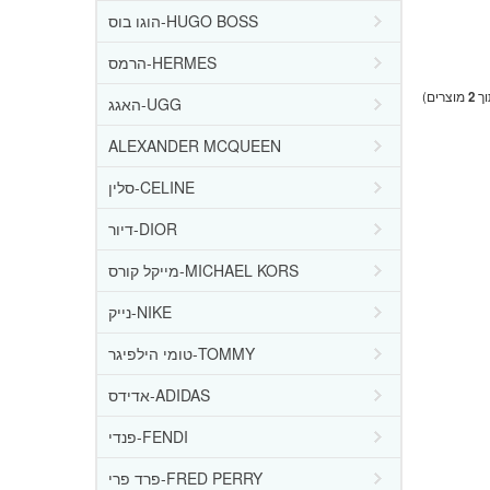
הוגו בוס-HUGO BOSS
הרמס-HERMES
ך
2
מוצרים)
האגג-UGG
ALEXANDER MCQUEEN
סלין-CELINE
דיור-DIOR
מייקל קורס-MICHAEL KORS
נייק-NIKE
טומי הילפיגר-TOMMY
אדידס-ADIDAS
פנדי-FENDI
פרד פרי-FRED PERRY