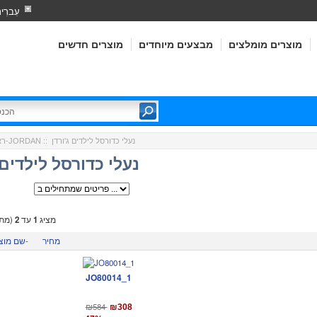
עִברִי
מוצרים מומלצים
מבצעים מיוחדים
מוצרים חדשים
:: נעלי כדורסל לילדים ג'ורדן
ג'ורדן-JORDAN
רא
נעלי כדורסל לילדים 
מציג
1
עד
2
(מתו
מחיר
שם מוצר-
JO80014_1
₪584
₪308