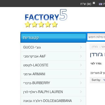
ת
ש"ח (₪)
קטגוריות
GUCCI-גוצ'י
שי
::
ג'ורדן
אברקרומבי-A&F
סדר לפי:
לקוסט-LACOSTE
ך
2
מוצרים)
ארמני-ARMANI
Sort by:
ברברי-BURBERRY
ראלף לורן-RALPH LAUREN
דולצ'ה גבאנה-DOLCE&GABBANA