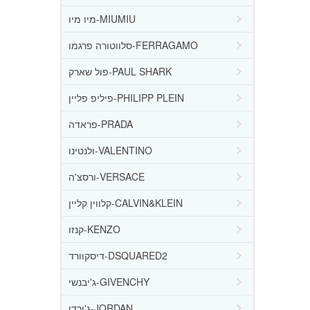
מיו מיו-MIUMIU
סלווטורה פרגמו-FERRAGAMO
פול שארק-PAUL SHARK
פיליפ פליין-PHILIPP PLEIN
פראדה-PRADA
ולנטינו-VALENTINO
ורסצ'ה-VERSACE
קלווין קליין-CALVIN&KLEIN
קנזו-KENZO
דיסקוורד-DSQUARED2
ג'יבנשי-GIVENCHY
ג'ורדן-JORDAN