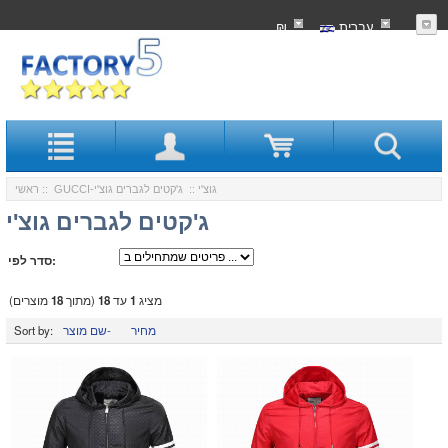
עִברִית
₪
GUCCI-גוצ'י
:: ג'קטים לגברים גוצ'י
::
ראשי
ג'קטים לגברים גוצ'י
סדר לפי:
מציג
1
עד
18
(מתוך
18
מוצרים)
מחיר
שם מוצר-
Sort by: