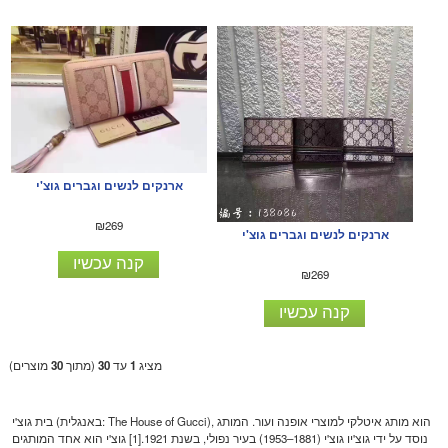
ארנקים לנשים וגברים גוצ'י
₪269
ארנקים לנשים וגברים גוצ'י
קנה עכשיו
₪269
קנה עכשיו
מציג
1
עד
30
(מתוך
30
מוצרים)
בית גוצ'י (באנגלית: The House of Gucci), הוא מותג איטלקי למוצרי אופנה ועור. המותג
נוסד על ידי גוצ'יו גוצ'י (1881–1953) בעיר נפולי, בשנת 1921.[1] גוצ'י הוא אחד המותגים