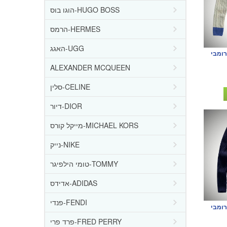
הוגו בוס-HUGO BOSS
הרמס-HERMES
האגג-UGG
רומבי
ALEXANDER MCQUEEN
סלין-CELINE
דיור-DIOR
מייקל קורס-MICHAEL KORS
נייק-NIKE
טומי הילפיגר-TOMMY
אדידס-ADIDAS
פנדי-FENDI
רומבי
פרד פרי-FRED PERRY