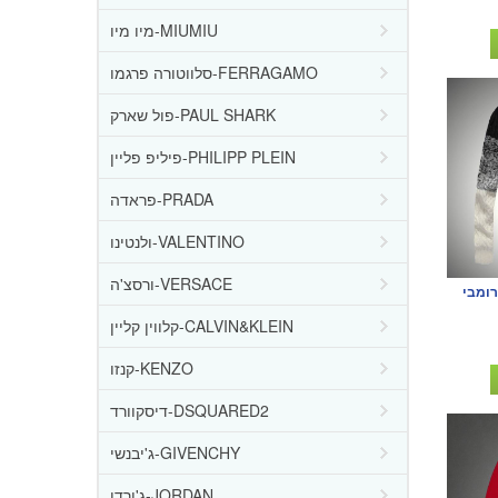
מיו מיו-MIUMIU
סלווטורה פרגמו-FERRAGAMO
פול שארק-PAUL SHARK
פיליפ פליין-PHILIPP PLEIN
פראדה-PRADA
ולנטינו-VALENTINO
ורסצ'ה-VERSACE
רומבי
קלווין קליין-CALVIN&KLEIN
קנזו-KENZO
דיסקוורד-DSQUARED2
ג'יבנשי-GIVENCHY
ג'ורדן-JORDAN