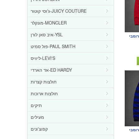
ג'וסי קוטור-JUICY COUTURE
מונקלר-MONCLER
איב סאן לורן-YSL
רומבי
פול סמיט-PAUL SMITH
ליוויס-LEVI'S
אד הארדי-ED HARDY
חולצות קצרות
חולצות ארוכות
תיקים
מעילים
קפוצ'ונים
רומבי