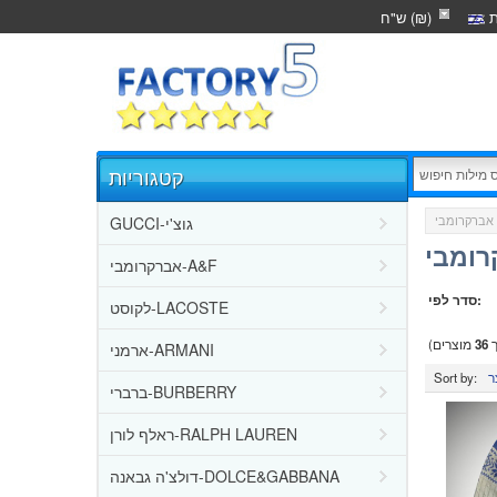
ת
ש"ח (₪)
קטגוריות
GUCCI-גוצ'י
רומבי
אברקרומבי-A&F
סדר לפי:
לקוסט-LACOSTE
ך
36
מוצרים)
ארמני-ARMANI
Sort by:
ברברי-BURBERRY
ראלף לורן-RALPH LAUREN
דולצ'ה גבאנה-DOLCE&GABBANA