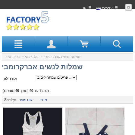
עִברִית
₪
:: שמלות לנשים אברקרומבי
אברקרומבי-A&F
ראשי
::
שמלות לנשים אברקרומבי
סדר לפי:
מציג
1
עד
40
(מתוך
40
מוצרים)
מחיר
שם מוצר-
Sort by: