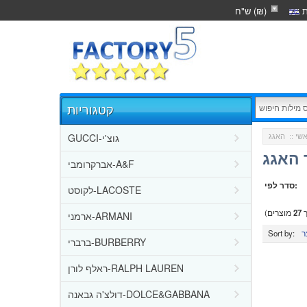
ת
ש"ח (₪)
קטגוריות
GUCCI-גוצ'י
שי
::
 האגג
אברקרומבי-A&F
סדר לפי:
לקוסט-LACOSTE
ך
27
מוצרים)
ארמני-ARMANI
Sort by:
ברברי-BURBERRY
ראלף לורן-RALPH LAUREN
דולצ'ה גבאנה-DOLCE&GABBANA