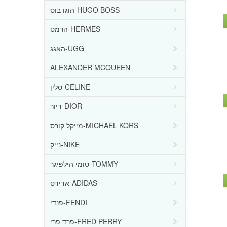
הוגו בוס-HUGO BOSS
הרמס-HERMES
האגג-UGG
ALEXANDER MCQUEEN
סלין-CELINE
דיור-DIOR
מייקל קורס-MICHAEL KORS
נייק-NIKE
טומי הילפיגר-TOMMY
אדידס-ADIDAS
פנדי-FENDI
פרד פרי-FRED PERRY