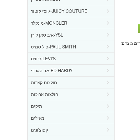
ג'וסי קוטור-JUICY COUTURE
מונקלר-MONCLER
איב סאן לורן-YSL
ך
27
מוצרים)
פול סמיט-PAUL SMITH
ליוויס-LEVI'S
אד הארדי-ED HARDY
חולצות קצרות
חולצות ארוכות
תיקים
מעילים
קפוצ'ונים