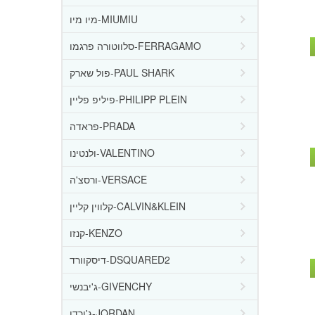
מיו מיו-MIUMIU
סלווטורה פרגמו-FERRAGAMO
פול שארק-PAUL SHARK
פיליפ פליין-PHILIPP PLEIN
פראדה-PRADA
ולנטינו-VALENTINO
ורסצ'ה-VERSACE
קלווין קליין-CALVIN&KLEIN
קנזו-KENZO
דיסקוורד-DSQUARED2
ג'יבנשי-GIVENCHY
ג'ורדן-JORDAN