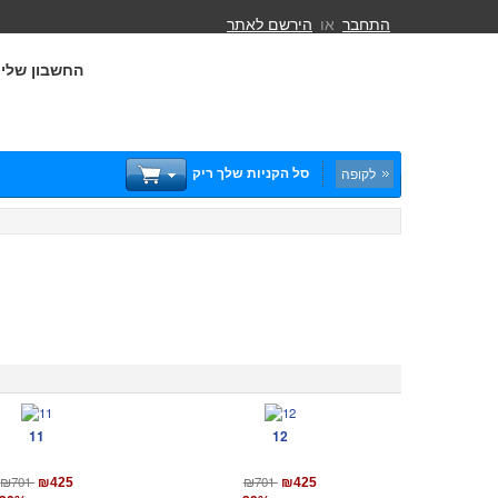
התחבר
או
הירשם לאתר
החשבון שלי
סל הקניות שלך ריק
לקופה
11
12
₪701
₪701
₪425
₪425