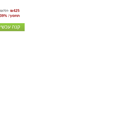
₪701
₪425
תחסוך: 39%
קנה עכשיו