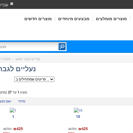
עִברִי
מוצרים מומלצים
מבצעים מיוחדים
מוצרים חדשים
:: נעליים לגבר האגג
האגג-UGG
רא
נעליים לגבר
מציג
1
עד
27
(מתו
מחיר
שם מוצר-
1
10
₪701
₪701
₪425
₪425