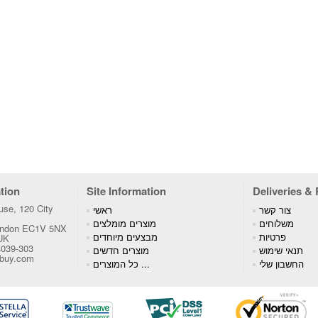
tion
Site Information
Deliveries &
se, 120 City
צור קשר
ראשי
משלוחים
מוצרים מומלצים
London EC1V 5NX
פרטיות
מבצעים מיוחדים
 UK
4039-303
תנאי שימוש
מוצרים חדשים
tbuy.com
החשבון שלי
כל המוצרים ...