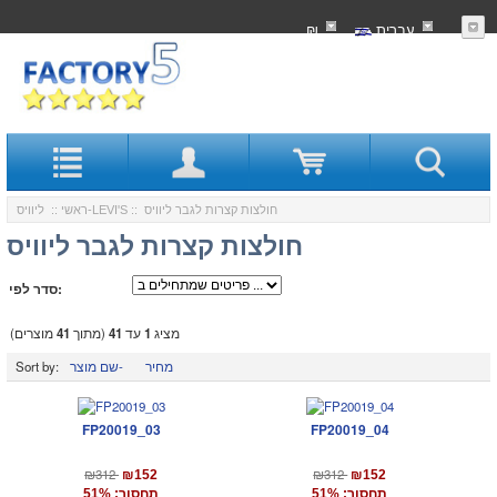
עִברִית
₪
:: חולצות קצרות לגבר ליוויס
ליוויס-LEVI'S
ראשי
::
חולצות קצרות לגבר ליוויס
סדר לפי:
מציג
1
עד
41
(מתוך
41
מוצרים)
מחיר
שם מוצר-
Sort by:
FP20019_03
FP20019_04
₪312
₪312
₪152
₪152
תחסוך: 51%
תחסוך: 51%