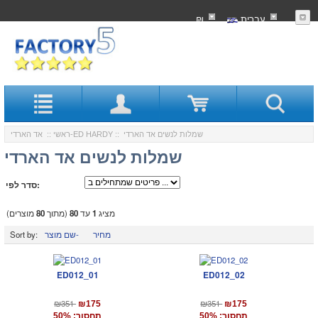
עִברִית
₪
:: שמלות לנשים אד הארדי
אד הארדי-ED HARDY
ראשי
::
שמלות לנשים אד הארדי
סדר לפי:
מציג
1
עד
80
(מתוך
80
מוצרים)
מחיר
שם מוצר-
Sort by:
ED012_01
ED012_02
₪351
₪351
₪175
₪175
תחסוך: 50%
תחסוך: 50%