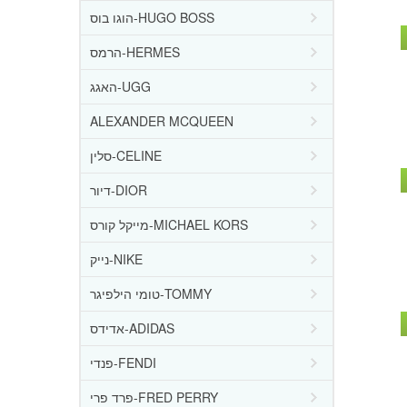
הוגו בוס-HUGO BOSS
הרמס-HERMES
האגג-UGG
ALEXANDER MCQUEEN
סלין-CELINE
דיור-DIOR
מייקל קורס-MICHAEL KORS
נייק-NIKE
טומי הילפיגר-TOMMY
אדידס-ADIDAS
פנדי-FENDI
פרד פרי-FRED PERRY