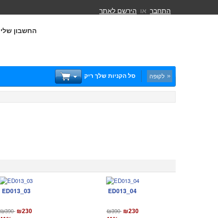
התחבר
או
הירשם לאתר
החשבון שלי
סל הקניות שלך ריק
לקופה
ED013_03
ED013_04
₪390
₪390
₪230
₪230