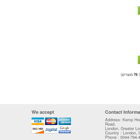
ך
76
מוצרים)
We accept
Contact Informa
Address: Kemp Hou
Road,
London, Greater 
Country : London,
Phone : 0044-794-