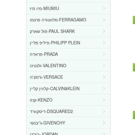
מיו מיו-MIUMIU
סלווטורה פרגמו-FERRAGAMO
פול שארק-PAUL SHARK
פיליפ פליין-PHILIPP PLEIN
פראדה-PRADA
ולנטינו-VALENTINO
ורסצ'ה-VERSACE
קלווין קליין-CALVIN&KLEIN
קנזו-KENZO
דיסקוורד-DSQUARED2
ג'יבנשי-GIVENCHY
ג'ורדן-JORDAN