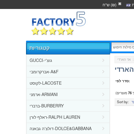
ת
ש"ח (₪)
קטגוריות
GUCCI-גוצ'י
:
הארדי
אברקרומבי-A&F
סדר לפי:
לקוסט-LACOSTE
ך
76
מוצרים)
ארמני-ARMANI
Sort by:
ברברי-BURBERRY
ראלף לורן-RALPH LAUREN
דולצ'ה גבאנה-DOLCE&GABBANA