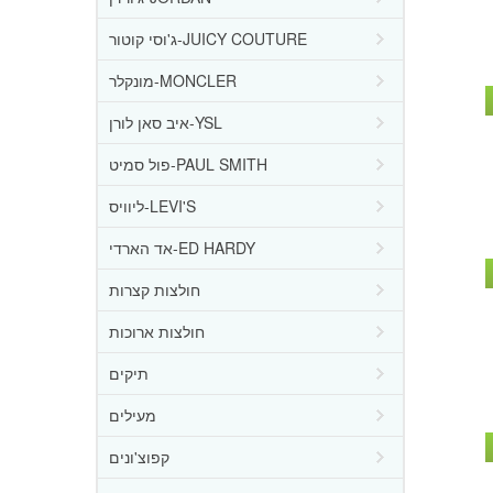
ג'וסי קוטור-JUICY COUTURE
מונקלר-MONCLER
איב סאן לורן-YSL
פול סמיט-PAUL SMITH
ליוויס-LEVI'S
אד הארדי-ED HARDY
חולצות קצרות
חולצות ארוכות
תיקים
מעילים
קפוצ'ונים