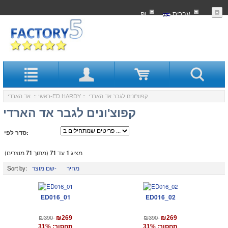
עִברִית
₪
:: קפוצ'ונים לגבר אד הארדי
אד הארדי-ED HARDY
ראשי
::
קפוצ'ונים לגבר אד הארדי
סדר לפי:
מציג
1
עד
71
(מתוך
71
מוצרים)
מחיר
שם מוצר-
Sort by:
ED016_01
ED016_02
₪390
₪390
₪269
₪269
תחסוך: 31%
תחסוך: 31%