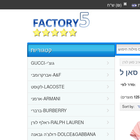
ת
ש"ח (₪)
קטגוריות
GUCCI-גוצ'י
סאן ל
אברקרומבי-A&F
סדר לפי:
לקוסט-LACOSTE
125
מוצרים)
ארמני-ARMANI
Sort by:
ברברי-BURBERRY
ראלף לורן-RALPH LAUREN
דולצ'ה גבאנה-DOLCE&GABBANA