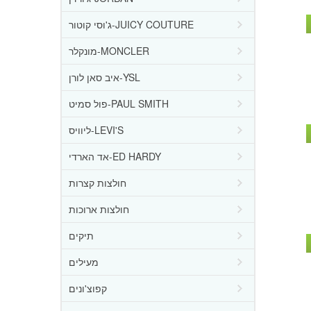
ג'וסי קוטור-JUICY COUTURE
מונקלר-MONCLER
איב סאן לורן-YSL
פול סמיט-PAUL SMITH
ליוויס-LEVI'S
אד הארדי-ED HARDY
חולצות קצרות
חולצות ארוכות
תיקים
מעילים
קפוצ'ונים