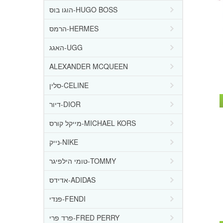
הוגו בוס-HUGO BOSS
הרמס-HERMES
האגג-UGG
ALEXANDER MCQUEEN
סלין-CELINE
דיור-DIOR
מייקל קורס-MICHAEL KORS
נייק-NIKE
טומי הילפיגר-TOMMY
אדידס-ADIDAS
פנדי-FENDI
פרד פרי-FRED PERRY