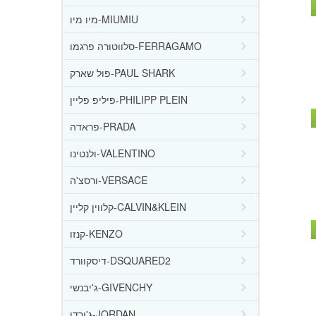
מיו מיו-MIUMIU
סלווטורה פרגמו-FERRAGAMO
פול שארק-PAUL SHARK
פיליפ פליין-PHILIPP PLEIN
פראדה-PRADA
ולנטינו-VALENTINO
ורסצ'ה-VERSACE
קלווין קליין-CALVIN&KLEIN
קנזו-KENZO
דיסקוורד-DSQUARED2
ג'יבנשי-GIVENCHY
ג'ורדן-JORDAN