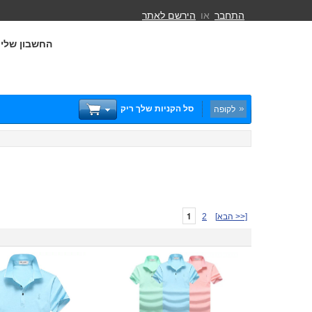
התחבר
או
הירשם לאתר
החשבון שלי
סל הקניות שלך ריק
לקופה
1
[הבא >>]
2