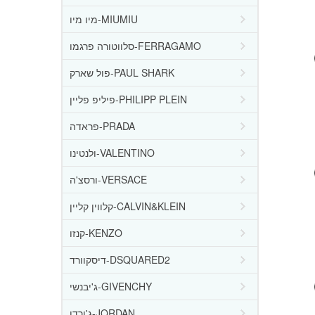
מיו מיו-MIUMIU
סלווטורה פרגמו-FERRAGAMO
פול שארק-PAUL SHARK
פיליפ פליין-PHILIPP PLEIN
פראדה-PRADA
ולנטינו-VALENTINO
ורסצ'ה-VERSACE
קלווין קליין-CALVIN&KLEIN
קנזו-KENZO
דיסקוורד-DSQUARED2
ג'יבנשי-GIVENCHY
ג'ורדן-JORDAN