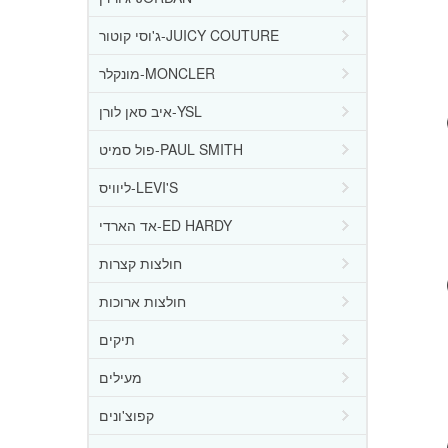
ג'וסי קוטור-JUICY COUTURE
מונקלר-MONCLER
איב סאן לורן-YSL
פול סמיט-PAUL SMITH
ליוויס-LEVI'S
אד הארדי-ED HARDY
חולצות קצרות
חולצות ארוכות
תיקים
מעילים
קפוצ'ונים