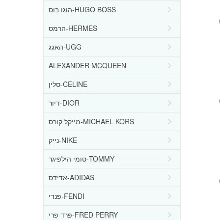
הוגו בוס-HUGO BOSS
הרמס-HERMES
האגג-UGG
ALEXANDER MCQUEEN
סלין-CELINE
דיור-DIOR
מייקל קורס-MICHAEL KORS
נייק-NIKE
טומי הילפיגר-TOMMY
אדידס-ADIDAS
פנדי-FENDI
פרד פרי-FRED PERRY