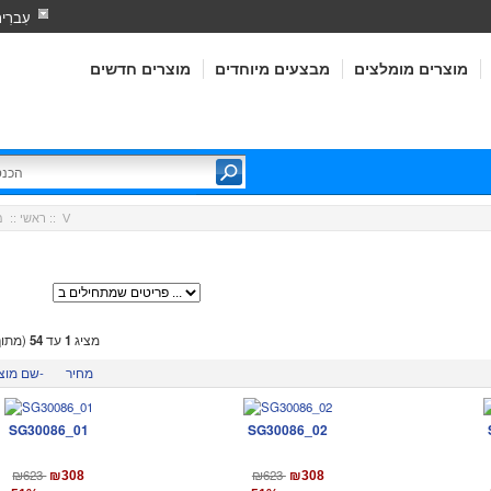
עִברִי
מוצרים מומלצים
מבצעים מיוחדים
מוצרים חדשים
:: V
ראשי
::
מ
מציג
1
עד
54
(מתו
מחיר
שם מוצר-
SG30086_01
SG30086_02
₪623
₪623
₪308
₪308