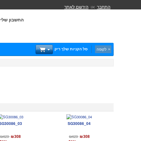
התחבר
או
הירשם לאתר
החשבון שלי
סל הקניות שלך ריק
לקופה
SG30086_03
SG30086_04
₪623
₪623
₪308
₪308