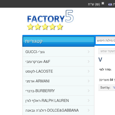
ת
ש"ח (₪)
קטגוריות
GUCCI-גוצ'י
שקפי שמש
V
אברקרומבי-A&F
סדר לפי:
לקוסט-LACOSTE
ך
54
מוצרים)
ארמני-ARMANI
Sort by:
ברברי-BURBERRY
ראלף לורן-RALPH LAUREN
דולצ'ה גבאנה-DOLCE&GABBANA