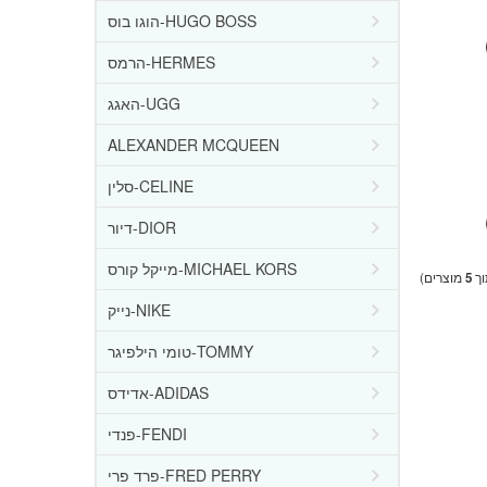
הוגו בוס-HUGO BOSS
הרמס-HERMES
האגג-UGG
ALEXANDER MCQUEEN
סלין-CELINE
דיור-DIOR
מייקל קורס-MICHAEL KORS
ך
5
מוצרים)
נייק-NIKE
טומי הילפיגר-TOMMY
אדידס-ADIDAS
פנדי-FENDI
פרד פרי-FRED PERRY