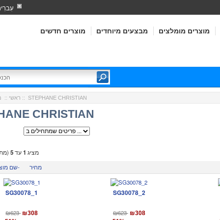
עִברִי
מוצרים מומלצים
מבצעים מיוחדים
מוצרים חדשים
:: STEPHANE CHRISTIAN
ראשי
::
מ
HANE CHRISTIAN
מציג
1
עד
5
(מתו
מחיר
שם מוצר-
SG30078_1
SG30078_2
₪623
₪623
₪308
₪308