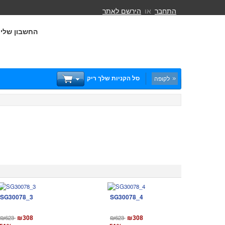
התחבר
או
הירשם לאתר
החשבון שלי
סל הקניות שלך ריק
לקופה
SG30078_3
SG30078_4
₪623
₪623
₪308
₪308