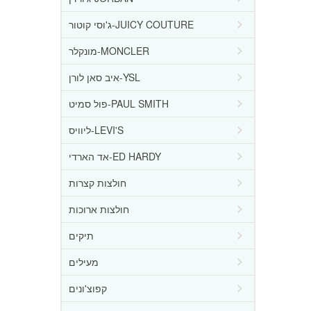
ג'וסי קוטור-JUICY COUTURE
מונקלר-MONCLER
איב סאן לורן-YSL
פול סמיט-PAUL SMITH
ליוויס-LEVI'S
אד הארדי-ED HARDY
חולצות קצרות
חולצות ארוכות
תיקים
מעילים
קפוצ'ונים