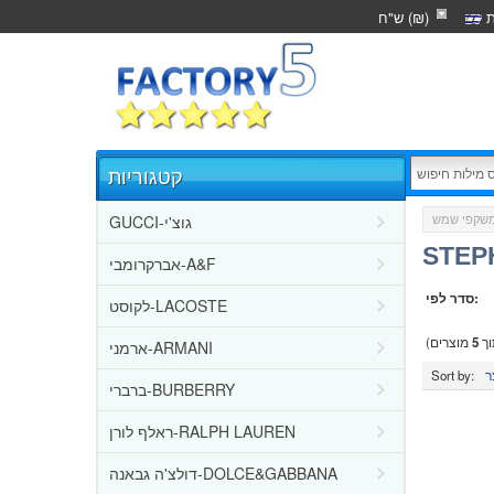
ת
ש"ח (₪)
קטגוריות
GUCCI-גוצ'י
שקפי שמש
STEP
אברקרומבי-A&F
סדר לפי:
לקוסט-LACOSTE
ך
5
מוצרים)
ארמני-ARMANI
Sort by:
ברברי-BURBERRY
ראלף לורן-RALPH LAUREN
דולצ'ה גבאנה-DOLCE&GABBANA