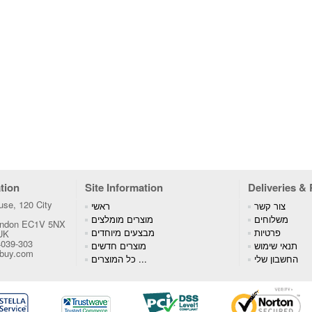
tion
Site Information
Deliveries &
se, 120 City
צור קשר
ראשי
משלוחים
מוצרים מומלצים
London EC1V 5NX
פרטיות
מבצעים מיוחדים
 UK
4039-303
תנאי שימוש
מוצרים חדשים
tbuy.com
החשבון שלי
כל המוצרים ...