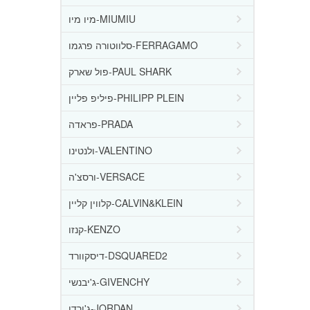
מיו מיו-MIUMIU
סלווטורה פרגמו-FERRAGAMO
פול שארק-PAUL SHARK
פיליפ פליין-PHILIPP PLEIN
פראדה-PRADA
ולנטינו-VALENTINO
ורסצ'ה-VERSACE
קלווין קליין-CALVIN&KLEIN
קנזו-KENZO
דיסקוורד-DSQUARED2
ג'יבנשי-GIVENCHY
ג'ורדן-JORDAN