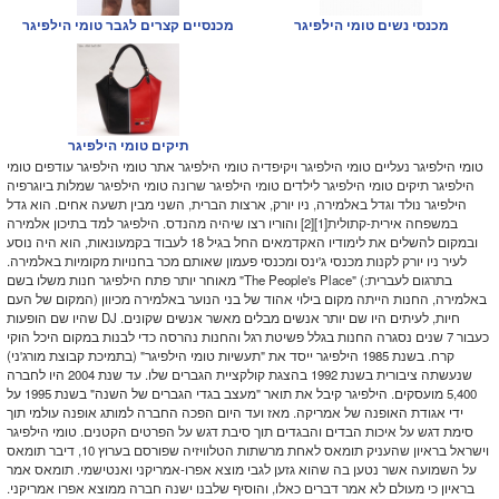
מכנסי נשים טומי הילפיגר
מכנסיים קצרים לגבר טומי הילפיגר
תיקים טומי הילפיגר
טומי הילפיגר נעליים טומי הילפיגר ויקיפדיה טומי הילפיגר אתר טומי הילפיגר עודפים טומי
הילפיגר תיקים טומי הילפיגר לילדים טומי הילפיגר שרונה טומי הילפיגר שמלות ביוגרפיה
הילפיגר נולד וגדל באלמירה, ניו יורק, ארצות הברית, השני מבין תשעה אחים. הוא גדל
במשפחה אירית-קתולית[1][2] והוריו רצו שיהיה מהנדס. הילפיגר למד בתיכון אלמירה
ובמקום להשלים את לימודיו האקדמאים החל בגיל 18 לעבוד בקמעונאות, הוא היה נוסע
לעיר ניו יורק לקנות מכנסי ג'ינס ומכנסי פעמון שאותם מכר בחנויות מקומיות באלמירה.
מאוחר יותר פתח הילפיגר חנות משלו בשם "The People's Place" (בתרגום לעברית:
המקום של העם) באלמירה, החנות הייתה מקום בילוי אהוד של בני הנוער באלמירה מכיוון
שהיו שם הופעות DJ חיות, לעיתים היו שם יותר אנשים מבלים מאשר אנשים שקונים.
כעבור 7 שנים נסגרה החנות בגלל פשיטת רגל והחנות נהרסה כדי לבנות במקום היכל הוקי
קרח. בשנת 1985 הילפיגר ייסד את "תעשיות טומי הילפיגר" (בתמיכת קבוצת מורג'ני)
שנעשתה ציבורית בשנת 1992 בהצגת קולקציית הגברים שלו. עד שנת 2004 היו לחברה
5,400 מועסקים. הילפיגר קיבל את תואר "מעצב בגדי הגברים של השנה" בשנת 1995 על
ידי אגודת האופנה של אמריקה. מאז ועד היום הפכה החברה למותג אופנה עולמי תוך
סימת דגש על איכות הבדים והבגדים תוך סיבת דגש על הפרטים הקטנים. טומי הילפיגר
וישראל בראיון שהעניק תומאס לאחת מרשתות הטלוויזיה שפורסם בערוץ 10, דיבר תומאס
על השמועה אשר נטען בה שהוא גזען לגבי מוצא אפרו-אמריקני ואנטישמי. תומאס אמר
בראיון כי מעולם לא אמר דברים כאלו, והוסיף שלבנו ישנה חברה ממוצא אפרו אמריקני.