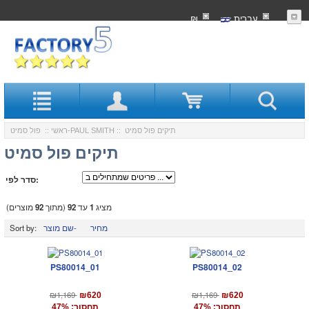
עִברִית
₪
:: תיקים פול סמיט
פול סמיט-PAUL SMITH
ראשי
::
תיקים פול סמיט
סדר לפי:
מציג
1
עד
92
(מתוך
92
מוצרים)
מחיר
שם מוצר-
Sort by:
PS80014_01
PS80014_02
₪1,169
₪1,169
₪620
₪620
תחסוך: 47%
תחסוך: 47%