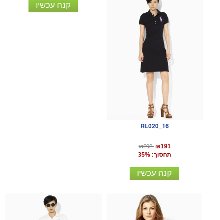
קנה עכשיו
RL020_16
₪292
₪191
תחסוך: 35%
קנה עכשיו