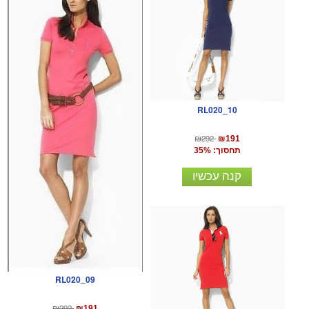
RL020_10
₪292
₪191
תחסוך: 35%
קנה עכשיו
RL020_09
₪292
₪191