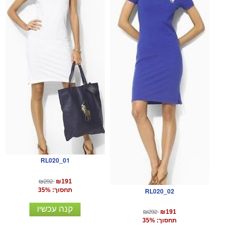
RL020_01
₪292
₪191
RL020_02
תחסוך: 35%
קנה עכשיו
₪292
₪191
תחסוך: 35%