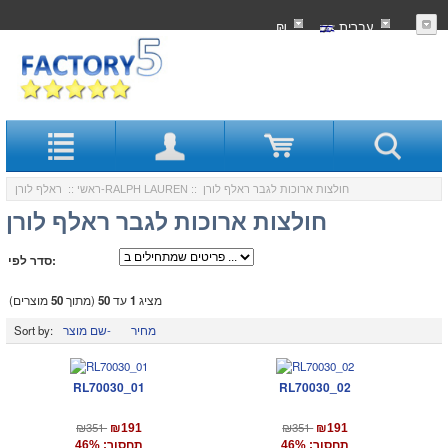
עִברִית
₪
:: חולצות ארוכות לגבר ראלף לורן
ראלף לורן-RALPH LAUREN
ראשי
::
חולצות ארוכות לגבר ראלף לורן
סדר לפי:
מציג
1
עד
50
(מתוך
50
מוצרים)
מחיר
שם מוצר-
Sort by:
RL70030_01
RL70030_02
₪351
₪351
₪191
₪191
תחסוך: 46%
תחסוך: 46%