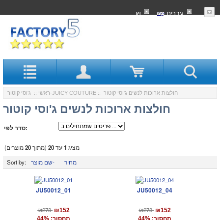
עִברִית
₪
:: חולצות ארוכות לנשים ג'וסי קוטור
ג'וסי קוטור-JUICY COUTURE
ראשי
::
חולצות ארוכות לנשים ג'וסי קוטור
סדר לפי:
מציג
1
עד
20
(מתוך
20
מוצרים)
מחיר
שם מוצר-
Sort by:
JU50012_01
JU50012_04
₪273
₪273
₪152
₪152
תחסוך: 44%
תחסוך: 44%