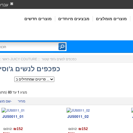
עִברִי
מוצרים מומלצים
מבצעים מיוחדים
מוצרים חדשים
:: כפכפים לנשים ג'וסי קוטור
ג'וסי קוטור-JUICY COUTURE
ראשי
:
כפכפים לנשים ג'וסי 
מציג
1
עד
83
(מתו
מחיר
שם מוצר-
JU50011_01
JU50011_02
₪312
₪312
₪152
₪152