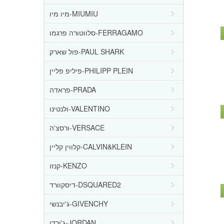
מיו מיו-MIUMIU
סלווטורה פרגמו-FERRAGAMO
פול שארק-PAUL SHARK
פיליפ פליין-PHILIPP PLEIN
פראדה-PRADA
ולנטינו-VALENTINO
ורסצ'ה-VERSACE
קלווין קליין-CALVIN&KLEIN
קנזו-KENZO
דיסקוורד-DSQUARED2
ג'יבנשי-GIVENCHY
ג'ורדן-JORDAN