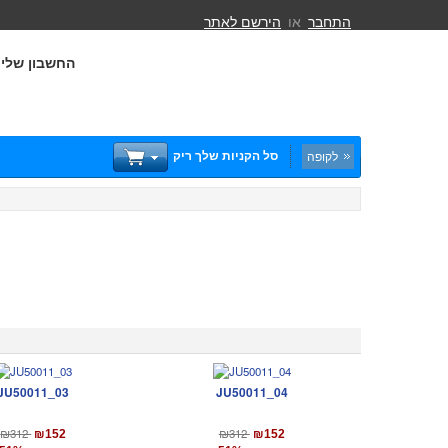
התחבר
או
הירשם לאתר
החשבון שלי
סל הקניות שלך ריק
לקופה
JU50011_03
JU50011_04
₪312
₪312
₪152
₪152