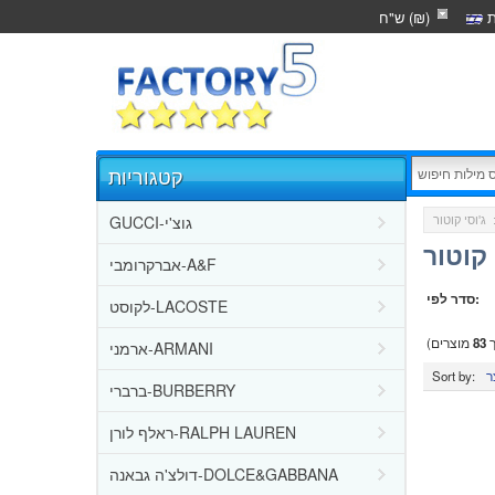
ת
ש"ח (₪)
קטגוריות
GUCCI-גוצ'י
:
קוטור
אברקרומבי-A&F
סדר לפי:
לקוסט-LACOSTE
ך
83
מוצרים)
ארמני-ARMANI
Sort by:
ברברי-BURBERRY
ראלף לורן-RALPH LAUREN
דולצ'ה גבאנה-DOLCE&GABBANA