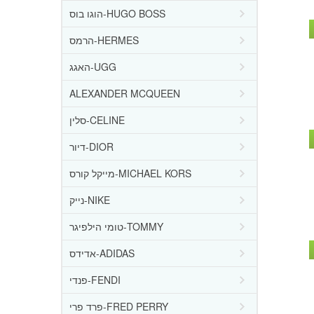
הוגו בוס-HUGO BOSS
הרמס-HERMES
האגג-UGG
ALEXANDER MCQUEEN
סלין-CELINE
דיור-DIOR
מייקל קורס-MICHAEL KORS
נייק-NIKE
טומי הילפיגר-TOMMY
אדידס-ADIDAS
פנדי-FENDI
פרד פרי-FRED PERRY