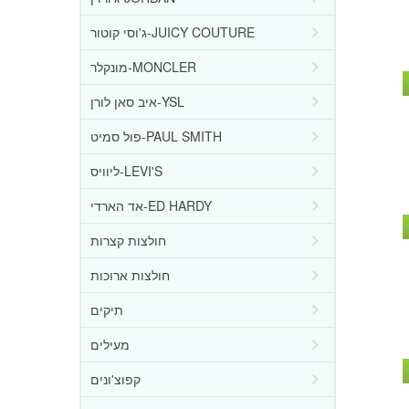
ג'וסי קוטור-JUICY COUTURE
מונקלר-MONCLER
איב סאן לורן-YSL
פול סמיט-PAUL SMITH
ליוויס-LEVI'S
אד הארדי-ED HARDY
חולצות קצרות
חולצות ארוכות
תיקים
מעילים
קפוצ'ונים