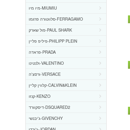
מיו מיו-MIUMIU
סלווטורה פרגמו-FERRAGAMO
פול שארק-PAUL SHARK
פיליפ פליין-PHILIPP PLEIN
פראדה-PRADA
ולנטינו-VALENTINO
ורסצ'ה-VERSACE
קלווין קליין-CALVIN&KLEIN
קנזו-KENZO
דיסקוורד-DSQUARED2
ג'יבנשי-GIVENCHY
ג'ורדן-JORDAN