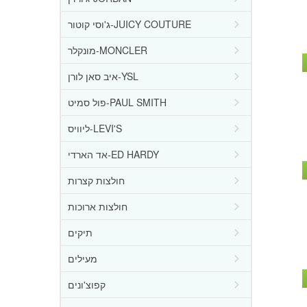
ג'וסי קוטור-JUICY COUTURE
מונקלר-MONCLER
איב סאן לורן-YSL
פול סמיט-PAUL SMITH
ליוויס-LEVI'S
אד הארדי-ED HARDY
חולצות קצרות
חולצות ארוכות
תיקים
מעילים
קפוצ'ונים