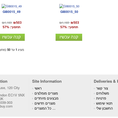
GI80015_49
GI80015_50
₪1,169
₪1,169
₪503
₪503
תחסוך: 57%
תחסוך: 57%
קנה עכשיו
קנה עכשיו
מציג
1
עד
50
(מתו
tion
Site Information
Deliveries &
se, 120 City
צור קשר
ראשי
משלוחים
מוצרים מומלצים
London EC1V 5NX
פרטיות
מבצעים מיוחדים
 UK
4039-303
תנאי שימוש
מוצרים חדשים
tbuy.com
החשבון שלי
כל המוצרים ...