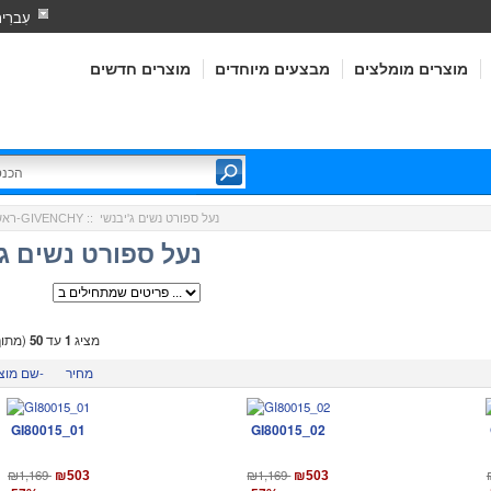
עִברִי
מוצרים מומלצים
מבצעים מיוחדים
מוצרים חדשים
:: נעל ספורט נשים ג'יבנשי
ג'יבנשי-GIVENCHY
ראש
נעל ספורט נשים ג'
מציג
1
עד
50
(מתו
מחיר
שם מוצר-
GI80015_01
GI80015_02
₪1,169
₪1,169
₪503
₪503