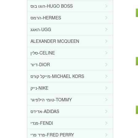
הוגו בוס-HUGO BOSS
הרמס-HERMES
האגג-UGG
ALEXANDER MCQUEEN
סלין-CELINE
דיור-DIOR
מייקל קורס-MICHAEL KORS
נייק-NIKE
טומי הילפיגר-TOMMY
אדידס-ADIDAS
פנדי-FENDI
פרד פרי-FRED PERRY