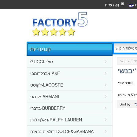
ת
ש"ח (₪)
קטגוריות
GUCCI-גוצ'י
י
::
יבנשי
אברקרומבי-A&F
סדר לפי:
לקוסט-LACOSTE
ך
50
מוצרים)
ארמני-ARMANI
Sort by:
ברברי-BURBERRY
ראלף לורן-RALPH LAUREN
דולצ'ה גבאנה-DOLCE&GABBANA