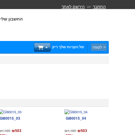
התחבר
או
הירשם לאתר
החשבון שלי
סל הקניות שלך ריק
לקופה
GI80015_03
GI80015_04
₪1,169
₪1,169
₪503
₪503