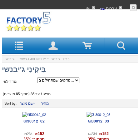
עִברִית
₪
:: בִּיקִינִי ג'יבנשי
ג'יבנשי-GIVENCHY
ראשי
::
בִּיקִינִי ג'יבנשי
סדר לפי:
מציג
1
עד
85
(מתוך
85
מוצרים)
מחיר
שם מוצר-
Sort by:
GI30012_02
GI30012_03
₪234
₪234
₪152
₪152
תחסוך: 35%
תחסוך: 35%