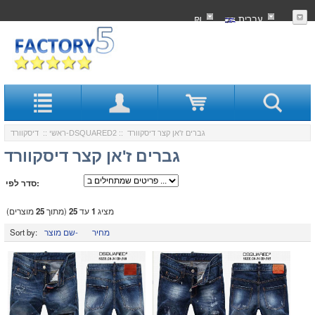
עִברִית
₪
:: גברים ז'אן קצר דיסקוורד
דיסקוורד-DSQUARED2
ראשי
::
גברים ז'אן קצר דיסקוורד
סדר לפי:
מציג
1
עד
25
(מתוך
25
מוצרים)
מחיר
שם מוצר-
Sort by: