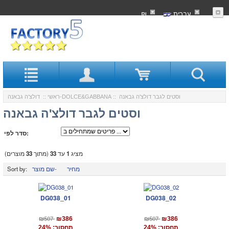
עִברִית
₪
:: וסטים לגבר דולצ'ה גבאנה
דולצ'ה גבאנה-DOLCE&GABBANA
ראשי
::
וסטים לגבר דולצ'ה גבאנה
סדר לפי:
מציג
1
עד
33
(מתוך
33
מוצרים)
מחיר
שם מוצר-
Sort by:
DG038_01
DG038_02
₪507
₪507
₪386
₪386
תחסוך: 24%
תחסוך: 24%