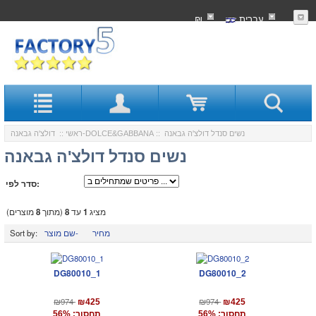
עִברִית
₪
:: נשים סנדל דולצ'ה גבאנה
דולצ'ה גבאנה-DOLCE&GABBANA
ראשי
::
נשים סנדל דולצ'ה גבאנה
סדר לפי:
מציג
1
עד
8
(מתוך
8
מוצרים)
מחיר
שם מוצר-
Sort by:
DG80010_1
DG80010_2
₪974
₪974
₪425
₪425
תחסוך: 56%
תחסוך: 56%