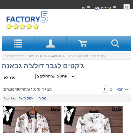
עִברִית
₪
:: ג'קטים לגבר דולצ'ה גבאנה
דולצ'ה גבאנה-DOLCE&GABBANA
ראשי
::
ג'קטים לגבר דולצ'ה גבאנה
סדר לפי:
1
מציג
1
עד
100
(מתוך
180
מוצרים)
[הבא >>]
2
מחיר
שם מוצר-
Sort by: