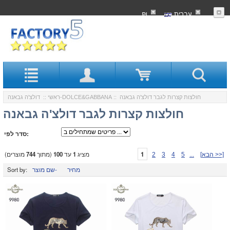
עִברִית
₪
:: חולצות קצרות לגבר דולצ'ה גבאנה
דולצ'ה גבאנה-DOLCE&GABBANA
ראשי
::
חולצות קצרות לגבר דולצ'ה גבאנה
סדר לפי:
1
מציג
1
עד
100
(מתוך
744
מוצרים)
[הבא >>]
...
5
4
3
2
מחיר
שם מוצר-
Sort by: