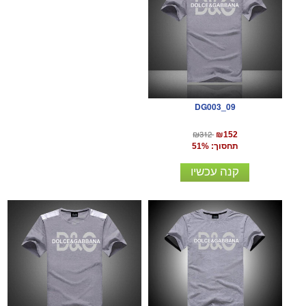
DG003_09
₪312
₪152
תחסוך: 51%
קנה עכשיו