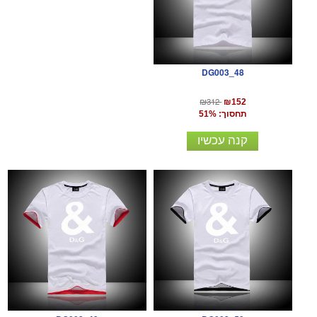
DG003_48
₪312
₪152
תחסוך: 51%
קנה עכשיו