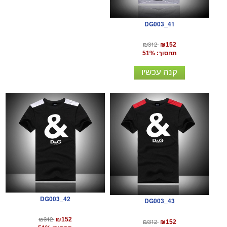
DG003_41
₪312
₪152
תחסוך: 51%
קנה עכשיו
DG003_42
DG003_43
₪312
₪152
₪312
₪152