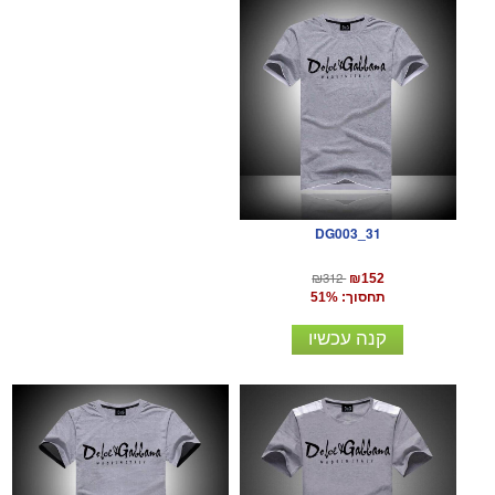
DG003_31
₪312
₪152
תחסוך: 51%
קנה עכשיו