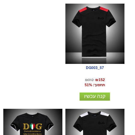
DG003_57
₪312
₪152
תחסוך: 51%
קנה עכשיו