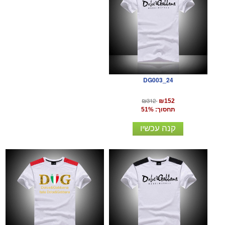
DG003_24
₪312
₪152
תחסוך: 51%
קנה עכשיו