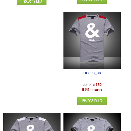
קנה עכשיו
DG003_38
₪312
₪152
תחסוך: 51%
קנה עכשיו