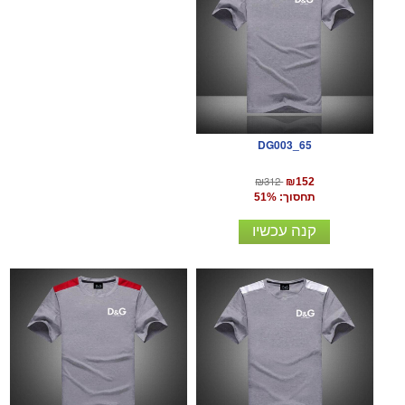
DG003_65
₪312
₪152
תחסוך: 51%
קנה עכשיו