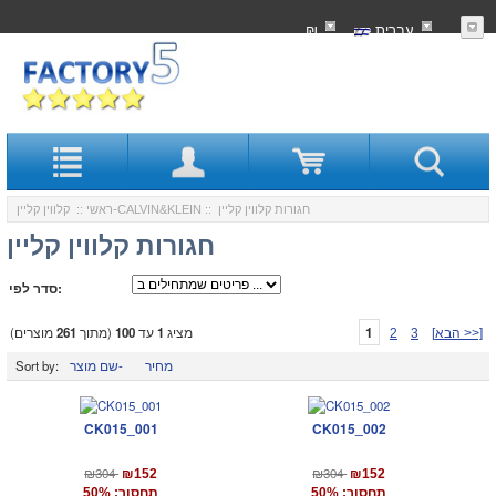
עִברִית
₪
:: חגורות קלווין קליין
קלווין קליין-CALVIN&KLEIN
ראשי
::
חגורות קלווין קליין
סדר לפי:
1
מציג
1
עד
100
(מתוך
261
מוצרים)
[הבא >>]
3
2
מחיר
שם מוצר-
Sort by:
CK015_001
CK015_002
₪304
₪304
₪152
₪152
תחסוך: 50%
תחסוך: 50%