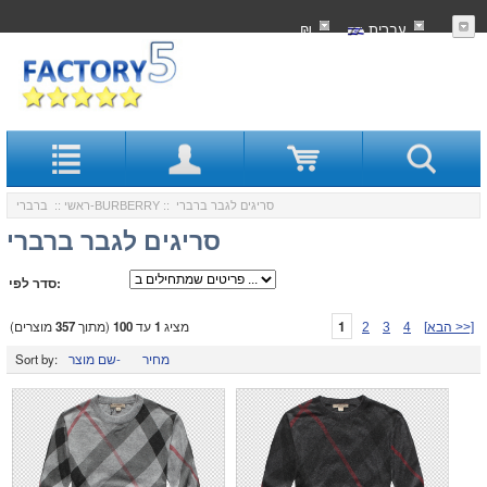
עִברִית
₪
:: סריגים לגבר ברברי
ברברי-BURBERRY
ראשי
::
סריגים לגבר ברברי
סדר לפי:
1
מציג
1
עד
100
(מתוך
357
מוצרים)
[הבא >>]
4
3
2
מחיר
שם מוצר-
Sort by: