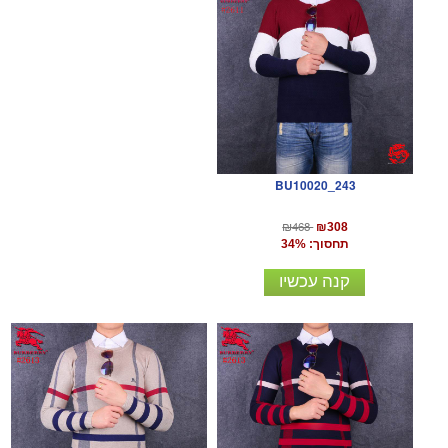
BU10020_243
₪468
₪308
תחסוך: 34%
קנה עכשיו