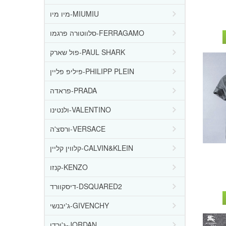
מיו מיו-MIUMIU
סלווטורה פרגמו-FERRAGAMO
פול שארק-PAUL SHARK
פיליפ פליין-PHILIPP PLEIN
פראדה-PRADA
ולנטינו-VALENTINO
ורסצ'ה-VERSACE
קלווין קליין-CALVIN&KLEIN
קנזו-KENZO
דיסקוורד-DSQUARED2
ג'יבנשי-GIVENCHY
ג'ורדן-JORDAN