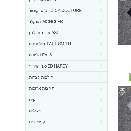
ג'וסי קוטור-JUICY COUTURE
מונקלר-MONCLER
איב סאן לורן-YSL
פול סמיט-PAUL SMITH
ליוויס-LEVI'S
אד הארדי-ED HARDY
חולצות קצרות
חולצות ארוכות
תיקים
מעילים
קפוצ'ונים