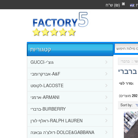
ת
ש"ח (₪)
קטגוריות
GUCCI-גוצ'י
י
::
ברברי
אברקרומבי-A&F
סדר לפי:
לקוסט-LACOSTE
292
מוצרים)
ארמני-ARMANI
Sort by:
ברברי-BURBERRY
ראלף לורן-RALPH LAUREN
דולצ'ה גבאנה-DOLCE&GABBANA