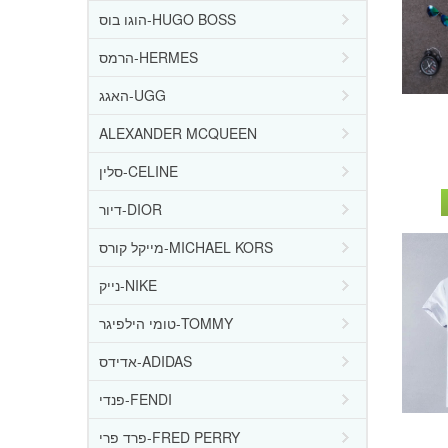
הוגו בוס-HUGO BOSS
הרמס-HERMES
האגג-UGG
ALEXANDER MCQUEEN
סלין-CELINE
דיור-DIOR
מייקל קורס-MICHAEL KORS
נייק-NIKE
טומי הילפיגר-TOMMY
אדידס-ADIDAS
פנדי-FENDI
פרד פרי-FRED PERRY