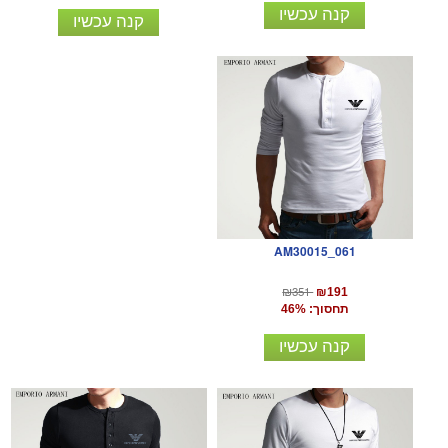
קנה עכשיו
קנה עכשיו
AM30015_061
₪351
₪191
תחסוך: 46%
קנה עכשיו