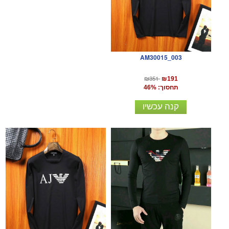
AM30015_003
₪351
₪191
תחסוך: 46%
קנה עכשיו