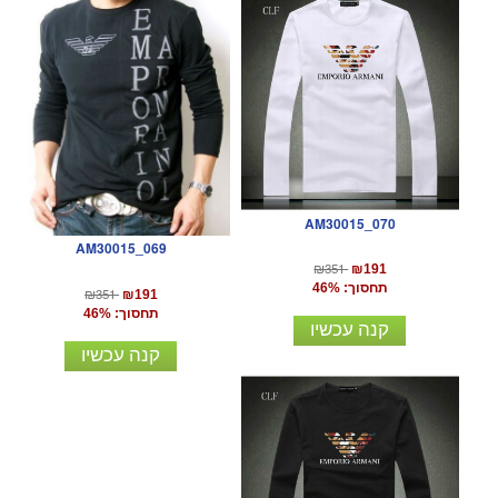
AM30015_070
AM30015_069
₪351
₪191
תחסוך: 46%
₪351
₪191
תחסוך: 46%
קנה עכשיו
קנה עכשיו