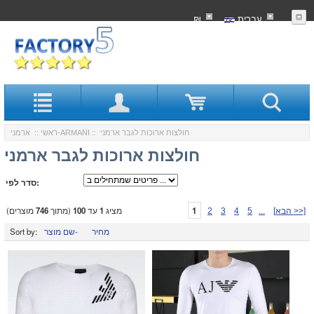
עִברִית
₪
:: חולצות ארוכות לגבר ארמני
ארמני-ARMANI
ראשי
::
חולצות ארוכות לגבר ארמני
סדר לפי:
1
מציג
1
עד
100
(מתוך
746
מוצרים)
[הבא >>]
...
5
4
3
2
מחיר
שם מוצר-
Sort by: