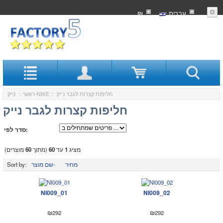
עִברִית
₪
:: חליפות קצרות לגבר נייק
נייק-NIKE
ראשי
::
חליפות קצרות לגבר נייק
סדר לפי:
מציג
1
עד
60
(מתוך
60
מוצרים)
מחיר
שם מוצר-
Sort by:
NI009_01
NI009_02
₪292
₪292