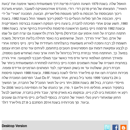
הואפל שלה. בשנת 1979 השיגה החברה פריצת דרך משמעותית כאשר אימצה את "בועת
האוויר", המצאתו של מריון פרנק רודי. רודי, מהנדס אווירונאוטיקה לשעבר, המציא מערכת
ריכוך המבוססת על הכנסת גז לתוך מעטפת פוליאוריתן. הבועה, המכונה "אוויר" על ידי
נייקי, הוכנסה אל תוך סוליות הנעליים כדי לספק ריכוך משופר החל בשנת 1982. בשנת
1980, תשע שנים אחרי הפיכתה לחברה, ביצעה נייקי הנפקה ראשונה בבורסה האמריקנית
ובשנת 1982 פרסמה נייקי בפעם הראשונה פרסומת טלוויזיונית בהיקף ארצי. בשנת 1984
חתמה החברה על חוזה אימוץ עם הכדורסלן מייקל ג'ורדן ולראשונה גם יצרה דגם על שמו
של אדם, נעל "אייר ג'ורדן". הנעל, שהשימוש בה נאסר תחילה בליגת הכדורסל, משכה
תשומת לב רבה והפכה לאירוע משמעותי בהצלחתה העתידית של נייקי. נייקי ניסתה אחרי
כן לבצע עסקאות דומות עם הספורטאים הטובים בתחומם, לעיתים עוד טרם הוכיחו עצמם
בפועל. כך, הוחתמה מחד נבחרת ברזיל בכדורגל על חוזה ארוך טווח (שחודש פעם נוספת),
ומאידך הוחתם הגולפאי טייגר וודס מיד כאשר עבר מגולף חובבני למקצועני. אייר ג'ורדן
במחצית השנייה של שנות השמונים הפכה נייקי בהדרגה למתחרה המשמעותית ביותר של
חברת ריבוק, ששלטה עד אז בשוק האמריקני, לצד המותגים הגרמניים אדידס ופומה.
מכירות החברה חצו את קו מיליארד הדולר לשנה בשנת 1986, ובשנת 1988 הושקה סיסמת
הפרסום המוכרת שלה "Just Do It". ב-24 בדצמבר 1999 נפטר ביל בוורמן, אחד מצמד
מייסדי החברה, בגיל 88. בשנת 2004 ויתר נייט על תואר המנכ"ל של החברה, אך המשיך
בתפקיד הנשיא. מחליפו היה ויליאם ד. פרז, אך כהונתו של זה הסתיימה בינואר 2006 על
רקע אי הסכמות בינו לבין נייט, ובמקומו בא מארק פרקר, עובד ותיק בחברה, שנחשב לבעל
החזון שמאחורי רעיון נעלי האוויר של החברה. בנוסף לנעליים, נייקי מייצרת גם שעונים
וביגוד. סך מכירותיה בשנת 2014 הסתכם ב-27.8 מיליארד דולר.
Desktop Version