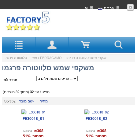
עִברִית
₪
:: משקפי שמש סלווטורה פרגמו
סלווטורה פרגמו-FERRAGAMO
ראשי
::
משקפי שמש סלווטורה פרגמו
סדר לפי:
מציג
1
עד
32
(מתוך
32
מוצרים)
מחיר
שם מוצר-
Sort by:
FE30018_01
FE30018_02
₪623
₪623
₪308
₪308
תחסוך: 51%
תחסוך: 51%