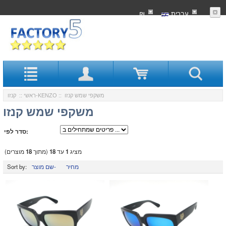
עִברִית
₪
:: משקפי שמש קנזו
קנזו-KENZO
ראשי
::
משקפי שמש קנזו
סדר לפי:
מציג
1
עד
18
(מתוך
18
מוצרים)
מחיר
שם מוצר-
Sort by: