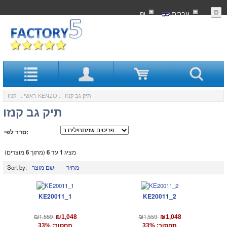
עִברִית
₪
:: תיק גב קנזו
קנזו-KENZO
ראשי
::
תיק גב קנזו
סדר לפי:
מציג
1
עד
6
(מתוך
6
מוצרים)
מחיר
שם מוצר-
Sort by:
KE20011_1
KE20011_2
₪1,559
₪1,559
₪1,048
₪1,048
תחסוך: 33%
תחסוך: 33%