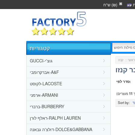
ת
ש"ח (₪)
קטגוריות
GUCCI-גוצ'י
אשי
::
 קנזו
אברקרומבי-A&F
סדר לפי:
לקוסט-LACOSTE
ך
11
מוצרים)
ארמני-ARMANI
Sort by:
ברברי-BURBERRY
ראלף לורן-RALPH LAUREN
דולצ'ה גבאנה-DOLCE&GABBANA