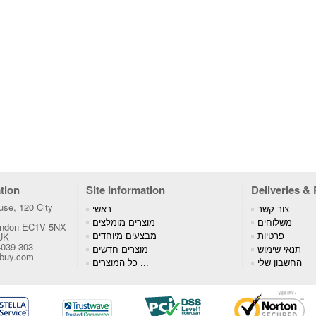
tion
Site Information
Deliveries &
se, 120 City
צור קשר
ראשי
משלוחים
מוצרים מומלצים
London EC1V 5NX
פרטיות
מבצעים מיוחדים
 UK
4039-303
תנאי שימוש
מוצרים חדשים
tbuy.com
החשבון שלי
כל המוצרים ...