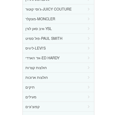
ג'וסי קוטור-JUICY COUTURE
מונקלר-MONCLER
איב סאן לורן-YSL
פול סמיט-PAUL SMITH
ליוויס-LEVI'S
אד הארדי-ED HARDY
חולצות קצרות
חולצות ארוכות
תיקים
מעילים
קפוצ'ונים