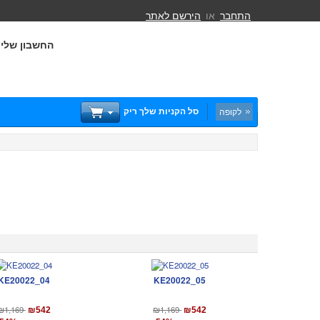
התחבר
או
הירשם לאתר
החשבון שלי
סל הקניות שלך ריק
לקופה
KE20022_04
KE20022_05
₪1,169
₪1,169
₪542
₪542