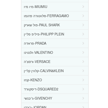
מיו מיו-MIUMIU
סלווטורה פרגמו-FERRAGAMO
פול שארק-PAUL SHARK
פיליפ פליין-PHILIPP PLEIN
פראדה-PRADA
ולנטינו-VALENTINO
ורסצ'ה-VERSACE
קלווין קליין-CALVIN&KLEIN
קנזו-KENZO
דיסקוורד-DSQUARED2
ג'יבנשי-GIVENCHY
ג'ורדן-JORDAN