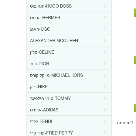
הוגו בוס-HUGO BOSS
הרמס-HERMES
האגג-UGG
ALEXANDER MCQUEEN
סלין-CELINE
דיור-DIOR
מייקל קורס-MICHAEL KORS
נייק-NIKE
טומי הילפיגר-TOMMY
אדידס-ADIDAS
פנדי-FENDI
ך
11
מוצרים)
פרד פרי-FRED PERRY