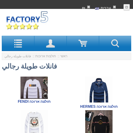
עִברִית
₪
ראשי
::
חולצות ארוכות
:: فانلات طويلة رجالي
فانلات طويلة رجالي
FENDI חולצה ארוכה
HERMES חולצה ארוכה