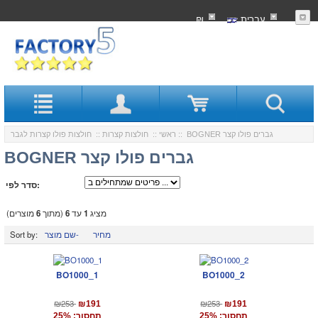
עִברִית
₪
:: BOGNER גברים פולו קצר
ראשי
::
חולצות קצרות
::
חולצות פולו קצרות לגבר
BOGNER גברים פולו קצר
סדר לפי:
מציג
1
עד
6
(מתוך
6
מוצרים)
מחיר
שם מוצר-
Sort by:
BO1000_1
BO1000_2
₪253
₪253
₪191
₪191
תחסוך: 25%
תחסוך: 25%