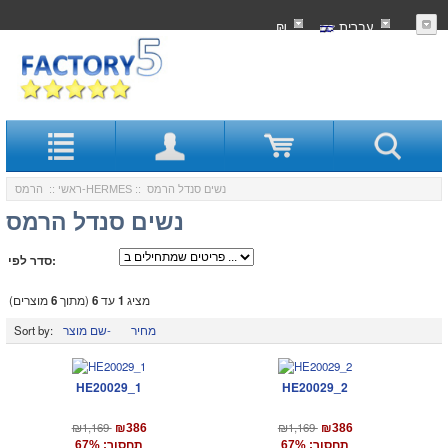
עִברִית
₪
:: נשים סנדל הרמס
הרמס-HERMES
ראשי
::
נשים סנדל הרמס
סדר לפי:
מציג
1
עד
6
(מתוך
6
מוצרים)
מחיר
שם מוצר-
Sort by:
HE20029_1
HE20029_2
₪1,169
₪1,169
₪386
₪386
תחסוך: 67%
תחסוך: 67%