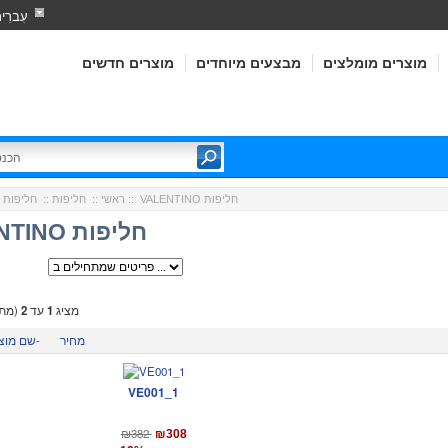
עִברִי
מוצרים מומלצים
מבצעים מיוחדים
מוצרים חדשים
:: VALENTINO חליפות
ראשי
::
חליפות
::
חליפות 
VALENTINO חליפות
מציג
1
עד
2
(מתו
מחיר
שם מוצר-
VE001_1
₪382
₪308