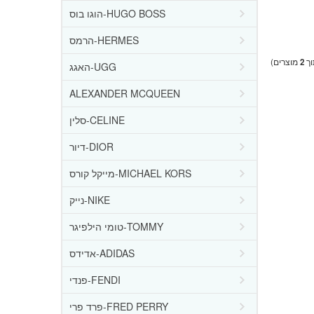
הוגו בוס-HUGO BOSS
הרמס-HERMES
ך
2
מוצרים)
האגג-UGG
ALEXANDER MCQUEEN
סלין-CELINE
דיור-DIOR
מייקל קורס-MICHAEL KORS
נייק-NIKE
טומי הילפיגר-TOMMY
אדידס-ADIDAS
פנדי-FENDI
פרד פרי-FRED PERRY