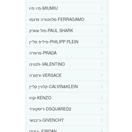
מיו מיו-MIUMIU
סלווטורה פרגמו-FERRAGAMO
פול שארק-PAUL SHARK
פיליפ פליין-PHILIPP PLEIN
פראדה-PRADA
ולנטינו-VALENTINO
ורסצ'ה-VERSACE
קלווין קליין-CALVIN&KLEIN
קנזו-KENZO
דיסקוורד-DSQUARED2
ג'יבנשי-GIVENCHY
ג'ורדן-JORDAN