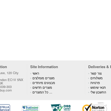
tion
Site Information
Deliveries &
se, 120 City
צור קשר
ראשי
משלוחים
מוצרים מומלצים
London EC1V 5NX
פרטיות
מבצעים מיוחדים
 UK
4039-303
תנאי שימוש
מוצרים חדשים
tbuy.com
החשבון שלי
כל המוצרים ...