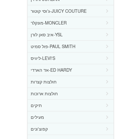
ג'וסי קוטור-JUICY COUTURE
מונקלר-MONCLER
איב סאן לורן-YSL
פול סמיט-PAUL SMITH
ליוויס-LEVI'S
אד הארדי-ED HARDY
חולצות קצרות
חולצות ארוכות
תיקים
מעילים
קפוצ'ונים