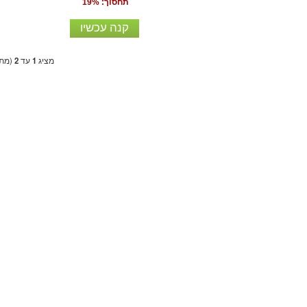
תחסוך: 19%
קנה עכשיו
מציג
1
עד
2
(מתו