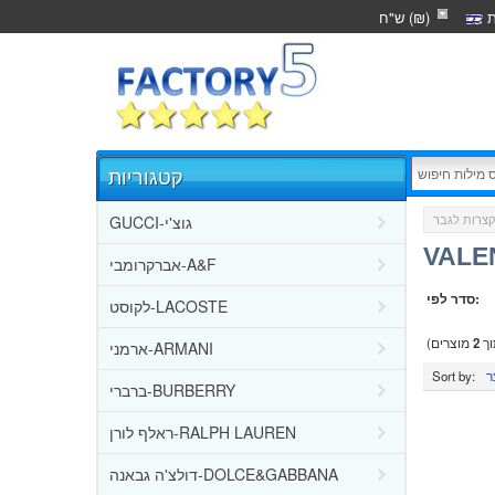
ת
ש"ח (₪)
קטגוריות
GUCCI-גוצ'י
קצרות לגבר
אברקרומבי-A&F
סדר לפי:
לקוסט-LACOSTE
ך
2
מוצרים)
ארמני-ARMANI
Sort by:
ברברי-BURBERRY
ראלף לורן-RALPH LAUREN
דולצ'ה גבאנה-DOLCE&GABBANA