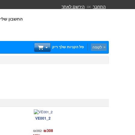
התחבר
או
הירשם לאתר
החשבון שלי
סל הקניות שלך ריק
לקופה
VE001_2
₪382
₪308