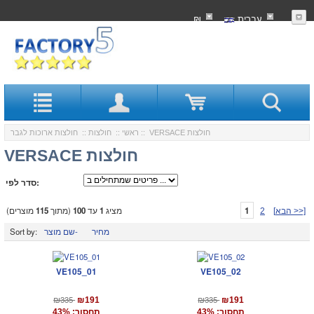
עִברִית
₪
:: VERSACE חולצות
ראשי
::
חולצות
::
חולצות ארוכות לגבר
VERSACE חולצות
סדר לפי:
1
מציג
1
עד
100
(מתוך
115
מוצרים)
[הבא >>]
2
מחיר
שם מוצר-
Sort by:
VE105_01
VE105_02
₪335
₪335
₪191
₪191
תחסוך: 43%
תחסוך: 43%