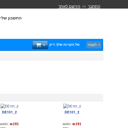
התחבר
או
הירשם לאתר
החשבון שלי
סל הקניות שלך ריק
לקופה
DE101_2
DE101_2
₪331
₪331
₪191
₪191