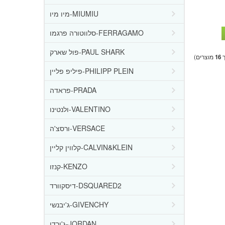
מיו מיו-MIUMIU
סלווטורה פרגמו-FERRAGAMO
פול שארק-PAUL SHARK
ך
16
מוצרים)
פיליפ פליין-PHILIPP PLEIN
פראדה-PRADA
ולנטינו-VALENTINO
ורסצ'ה-VERSACE
קלווין קליין-CALVIN&KLEIN
קנזו-KENZO
דיסקוורד-DSQUARED2
ג'יבנשי-GIVENCHY
ג'ורדן-JORDAN