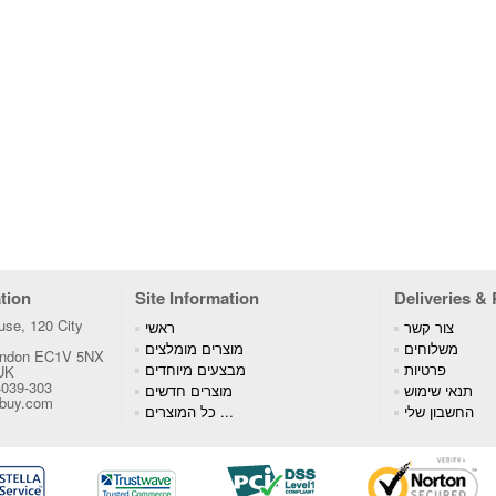
tion
Site Information
Deliveries &
se, 120 City
צור קשר
ראשי
משלוחים
מוצרים מומלצים
London EC1V 5NX
פרטיות
מבצעים מיוחדים
 UK
4039-303
תנאי שימוש
מוצרים חדשים
tbuy.com
החשבון שלי
כל המוצרים ...