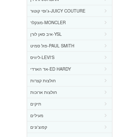
ג'וסי קוטור-JUICY COUTURE
מונקלר-MONCLER
איב סאן לורן-YSL
פול סמיט-PAUL SMITH
ליוויס-LEVI'S
אד הארדי-ED HARDY
חולצות קצרות
חולצות ארוכות
תיקים
מעילים
קפוצ'ונים