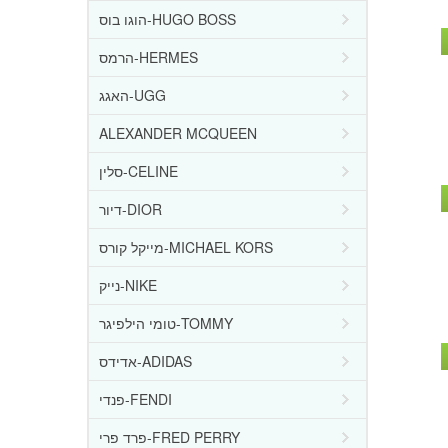
הוגו בוס-HUGO BOSS
הרמס-HERMES
האגג-UGG
ALEXANDER MCQUEEN
סלין-CELINE
דיור-DIOR
מייקל קורס-MICHAEL KORS
נייק-NIKE
טומי הילפיגר-TOMMY
אדידס-ADIDAS
פנדי-FENDI
פרד פרי-FRED PERRY