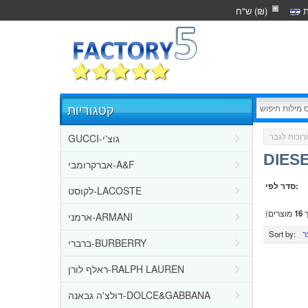
ת
ש"ח (₪)
קטגוריות
GUCCI-גוצ'י
רוכות לגבר
אברקרומבי-A&F
סדר לפי:
לקוסט-LACOSTE
ך
16
מוצרים)
ארמני-ARMANI
Sort by:
ברברי-BURBERRY
ראלף לורן-RALPH LAUREN
דולצ'ה גבאנה-DOLCE&GABBANA