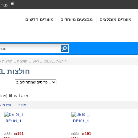
עִברִי
מוצרים מומלצים
מבצעים מיוחדים
מוצרים חדשים
:: DIESEL חולצות
ראשי
::
חולצות
::
חולצות א
DIESEL חולצות
מציג
1
עד
16
(מתו
מחיר
שם מוצר-
DE101_1
DE101_1
₪331
₪331
₪191
₪191