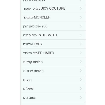
ג'וסי קוטור-JUICY COUTURE
מונקלר-MONCLER
איב סאן לורן-YSL
פול סמיט-PAUL SMITH
ליוויס-LEVI'S
אד הארדי-ED HARDY
חולצות קצרות
חולצות ארוכות
תיקים
מעילים
קפוצ'ונים