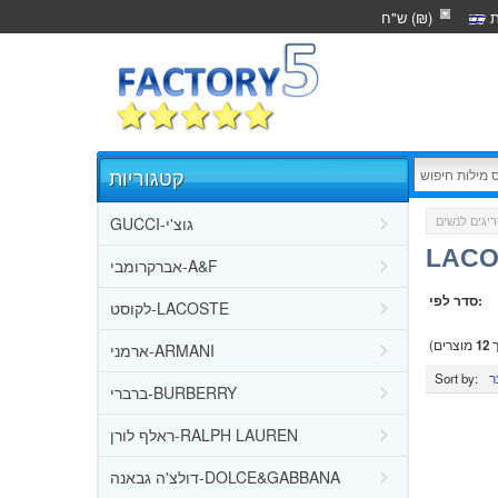
ת
ש"ח (₪)
קטגוריות
GUCCI-גוצ'י
יגים לנשים
אברקרומבי-A&F
סדר לפי:
לקוסט-LACOSTE
ך
12
מוצרים)
ארמני-ARMANI
Sort by:
ברברי-BURBERRY
ראלף לורן-RALPH LAUREN
דולצ'ה גבאנה-DOLCE&GABBANA