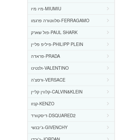
מיו מיו-MIUMIU
סלווטורה פרגמו-FERRAGAMO
פול שארק-PAUL SHARK
פיליפ פליין-PHILIPP PLEIN
פראדה-PRADA
ולנטינו-VALENTINO
ורסצ'ה-VERSACE
קלווין קליין-CALVIN&KLEIN
קנזו-KENZO
דיסקוורד-DSQUARED2
ג'יבנשי-GIVENCHY
ג'ורדן-JORDAN