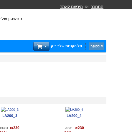
התחבר
או
הירשם לאתר
החשבון שלי
סל הקניות שלך ריק
לקופה
LA200_3
LA200_4
₪331
₪331
₪230
₪230