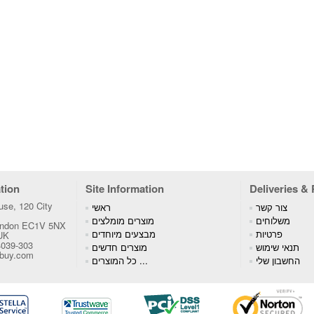
tion
Site Information
Deliveries &
se, 120 City
צור קשר
ראשי
משלוחים
מוצרים מומלצים
London EC1V 5NX
פרטיות
מבצעים מיוחדים
 UK
4039-303
תנאי שימוש
מוצרים חדשים
tbuy.com
החשבון שלי
כל המוצרים ...