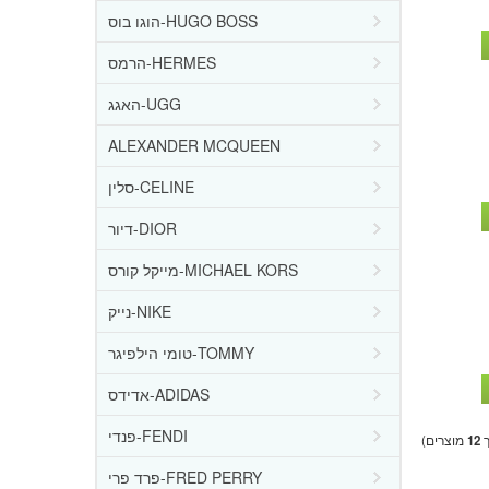
הוגו בוס-HUGO BOSS
הרמס-HERMES
האגג-UGG
ALEXANDER MCQUEEN
סלין-CELINE
דיור-DIOR
מייקל קורס-MICHAEL KORS
נייק-NIKE
טומי הילפיגר-TOMMY
אדידס-ADIDAS
פנדי-FENDI
ך
12
מוצרים)
פרד פרי-FRED PERRY