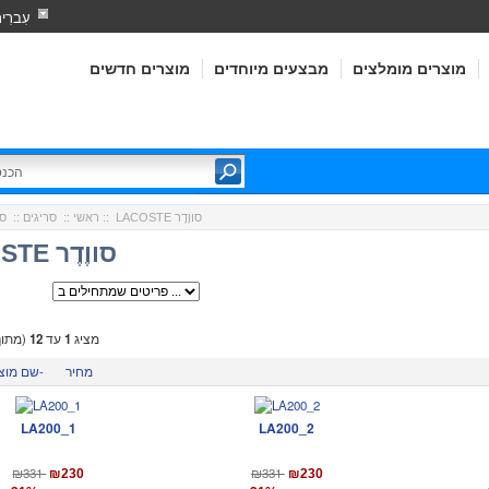
עִברִי
מוצרים מומלצים
מבצעים מיוחדים
מוצרים חדשים
:: LACOSTE סווֶדֶר
ראשי
::
סריגים
::
סר
LACOSTE סווֶדֶר
מציג
1
עד
12
(מתו
מחיר
שם מוצר-
LA200_1
LA200_2
₪331
₪331
₪230
₪230