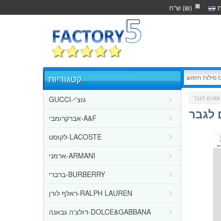
ת
ש"ח (₪)
קטגוריות
GUCCI-גוצ'י
וסטים לגבר
 לגבר
אברקרומבי-A&F
לקוסט-LACOSTE
ארמני-ARMANI
ברברי-BURBERRY
ראלף לורן-RALPH LAUREN
דולצ'ה גבאנה-DOLCE&GABBANA