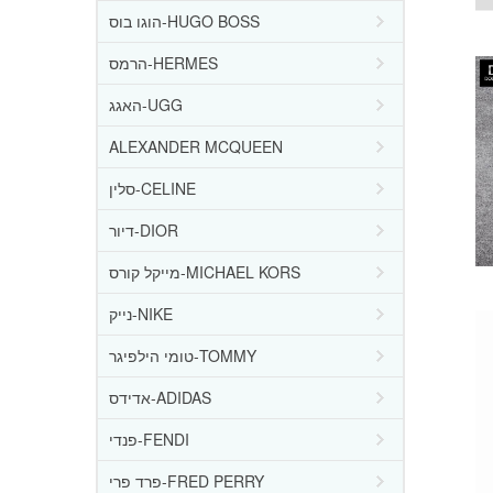
הוגו בוס-HUGO BOSS
הרמס-HERMES
האגג-UGG
ALEXANDER MCQUEEN
סלין-CELINE
דיור-DIOR
מייקל קורס-MICHAEL KORS
נייק-NIKE
טומי הילפיגר-TOMMY
אדידס-ADIDAS
פנדי-FENDI
פרד פרי-FRED PERRY