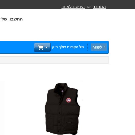
התחבר
או
הירשם לאתר
החשבון שלי
סל הקניות שלך ריק
לקופה