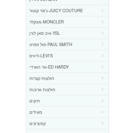
ג'וסי קוטור-JUICY COUTURE
מונקלר-MONCLER
איב סאן לורן-YSL
פול סמיט-PAUL SMITH
ליוויס-LEVI'S
אד הארדי-ED HARDY
חולצות קצרות
חולצות ארוכות
תיקים
מעילים
קפוצ'ונים