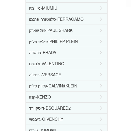
מיו מיו-MIUMIU
סלווטורה פרגמו-FERRAGAMO
פול שארק-PAUL SHARK
פיליפ פליין-PHILIPP PLEIN
פראדה-PRADA
ולנטינו-VALENTINO
ורסצ'ה-VERSACE
קלווין קליין-CALVIN&KLEIN
קנזו-KENZO
דיסקוורד-DSQUARED2
ג'יבנשי-GIVENCHY
ג'ורדן-JORDAN