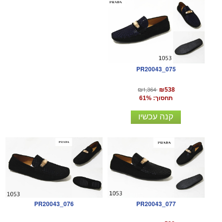
PR20043_075
₪1,364
₪538
תחסוך: 61%
קנה עכשיו
PR20043_077
PR20043_076