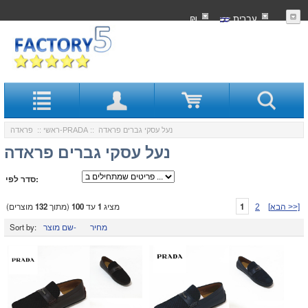
עִברִית
₪
:: נעל עסקי גברים פראדה
פראדה-PRADA
ראשי
::
נעל עסקי גברים פראדה
סדר לפי:
1
מציג
1
עד
100
(מתוך
132
מוצרים)
[הבא >>]
2
מחיר
שם מוצר-
Sort by: